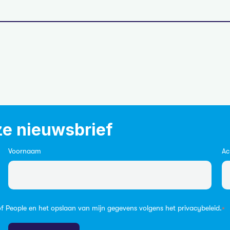
ze nieuwsbrief
Voornaam
Ac
f People en het opslaan van mijn gegevens volgens het
privacybeleid
.
*