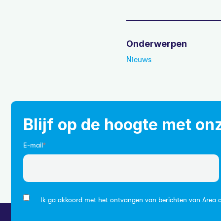
Onderwerpen
Nieuws
Blijf op de hoogte met on
E-mail
*
Ik ga akkoord met het ontvangen van berichten van Area o