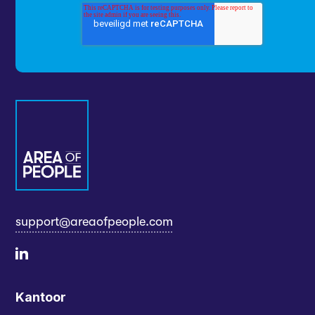
support@areaofpeople.com
Kantoor